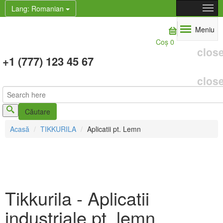
Lang
: Romanian
Meniu
Coş
0
clos
+1 (777) 123 45 67
clos
Căutare
Formular de căutare
Acasă
TIKKURILA
Aplicatii pt. Lemn
Tikkurila - Aplicatii
industriale pt. lemn