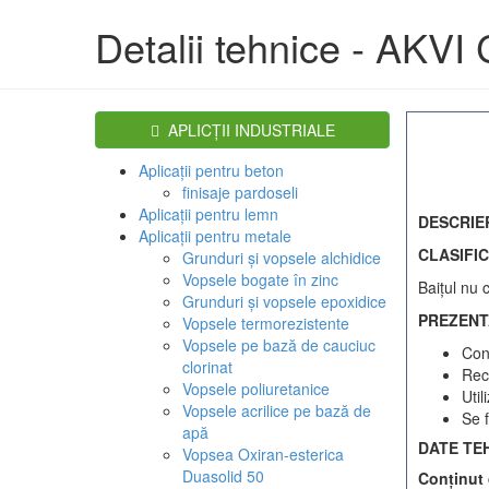
Detalii tehnice - AKV
APLICŢII INDUSTRIALE
Aplicaţii pentru beton
finisaje pardoseli
Aplicaţii pentru lemn
DESCRIE
Aplicaţii pentru metale
CLASIFIC
Grunduri şi vopsele alchidice
Vopsele bogate în zinc
Baiţul nu 
Grunduri şi vopsele epoxidice
PREZENT
Vopsele termorezistente
Vopsele pe bază de cauciuc
Conţ
clorinat
Rec
Vopsele poliuretanice
Util
Vopsele acrilice pe bază de
Se f
apă
DATE TE
Vopsea Oxiran-esterica
Duasolid 50
Conţinut 