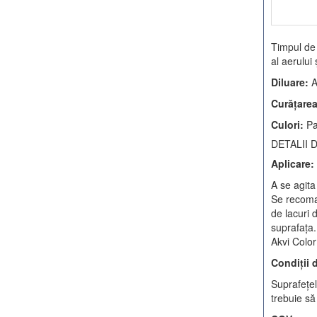
Timpul de 
al aerului 
Diluare:
A
Curăţare
Culori:
Pa
DETALII 
Aplicare:
A se agita
Se recoman
de lacuri 
suprafaţa.
Akvi Color
Condiţii 
Suprafeţel
trebuie să