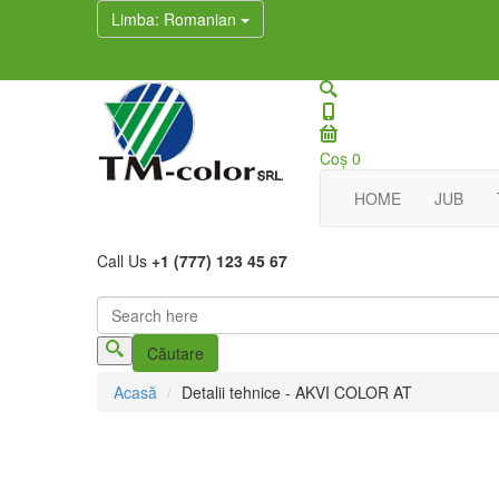
Limba
: Romanian
Coş
0
HOME
JUB
Call Us
+1 (777) 123 45 67
Căutare
Formular de căutare
Acasă
Detalii tehnice - AKVI COLOR AT