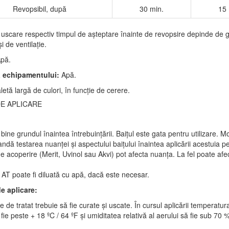
Revopsibil, după
30 min.
15 
uscare respectiv timpul de aşteptare înainte de revopsire depinde de g
şi de ventilaţie.
pă.
a echipamentului:
Apă.
letă largă de culori, în funcţie de cerere.
DE APLICARE
 bine grundul înaintea întrebuinţării. Baiţul este gata pentru utilizare. Mo
dă testarea nuanţei şi aspectului baiţului înaintea aplicării acestuia pe 
de acoperire (Merit, Uvinol sau Akvi) pot afecta nuanţa. La fel poate afe
 AT poate fi diluată cu apă, dacă este necesar.
de aplicare:
e de tratat trebuie să fie curate şi uscate. În cursul aplicării temperatu
 fie peste + 18 ºC / 64 ºF şi umiditatea relativă al aerului să fie sub 70 