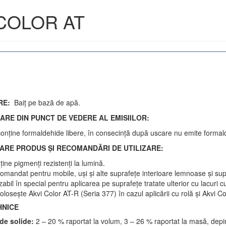
I COLOR AT
RE:
Baiţ pe bază de apă.
ARE DIN PUNCT DE VEDERE AL EMISIILOR:
conţine formaldehide libere, în consecinţă după uscare nu emite formal
ARE PRODUS ŞI RECOMANDĂRI DE UTILIZARE:
ine pigmenţi rezistenţi la lumină.
omandat pentru mobile, uşi şi alte suprafeţe interioare lemnoase şi supr
izabil în special pentru aplicarea pe suprafeţe tratate ulterior cu lacuri 
oloseşte Akvi Color AT-R (Seria 377) în cazul aplicării cu rolă şi Akvi Co
HNICE
de solide:
2 – 20 % raportat la volum, 3 – 26 % raportat la masă, dep