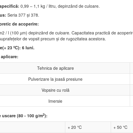
specifică:
0,99 – 1,1 kg / litru, depinzând de culoare.
dus:
Seria 377 şi 378.
oretic de acoperire:
m2 / l (100 µm) depinzând de culoare. Capacitatea practică de acoperire 
uprafeţelor de vopsit precum şi de rugozitatea acestora.
re(+ 23
ºC
):
6 luni.
 aplicare:
Tehnica de aplicare
Pulverizare la joasă presiune
Vopsire cu rolă
Imersie
2
 uscare (80 - 100 g/m
):
+ 20 ℃
+ 50 ℃