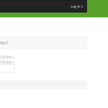
Log In
TACT
close
×
close
×