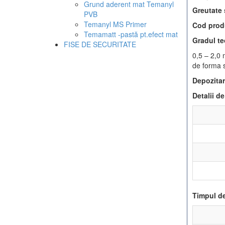
Grund aderent mat Temanyl
Greutate 
PVB
Temanyl MS Primer
Cod pro
Temamatt -pastă pt.efect mat
Gradul te
FISE DE SECURITATE
0,5 – 2,0 
de forma s
Depozita
Detalii de
Timpul de