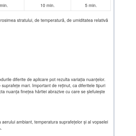
min.
10 min.
5 min.
rosimea stratului, de temperatură, de umiditatea relativă
durile diferite de aplicare pot rezulta variaţia nuanţelor.
suprafeţe mari. Important de reţinut, ca diferitele tipuri
cta nuanţa fineţea hârtiei abrazive cu care se şlefuieşte
ra aerului ambiant, temperatura suprafeţelor şi al vopselei
%.