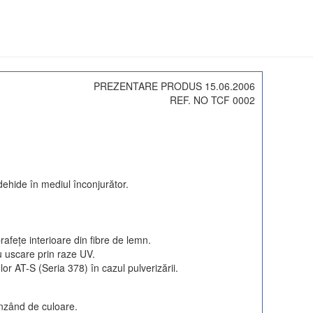
PREZENTARE PRODUS 15.06.2006
REF. NO TCF 0002
dehide în mediul înconjurător.
afeţe interioare din fibre de lemn.
cu uscare prin raze UV.
lor AT-S (Seria 378) în cazul pulverizării.
inzând de culoare.