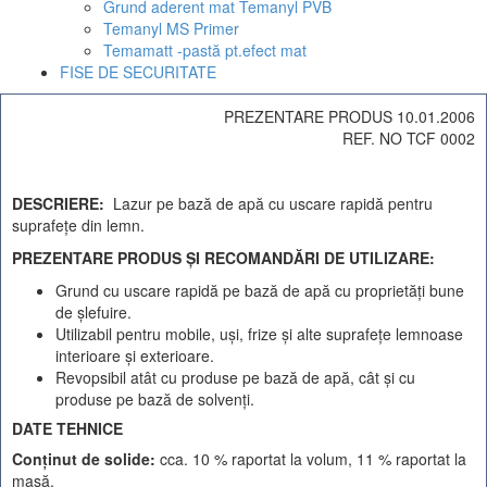
Grund aderent mat Temanyl PVB
Temanyl MS Primer
Temamatt -pastă pt.efect mat
FISE DE SECURITATE
PREZENTARE PRODUS 10.01.2006
REF. NO TCF 0002
DESCRIERE:
Lazur pe bază de apă cu uscare rapidă pentru
suprafeţe din lemn.
PREZENTARE PRODUS ŞI RECOMANDĂRI DE UTILIZARE:
Grund cu uscare rapidă pe bază de apă cu proprietăţi bune
de şlefuire.
Utilizabil pentru mobile, uşi, frize şi alte suprafeţe lemnoase
interioare şi exterioare.
Revopsibil atât cu produse pe bază de apă, cât şi cu
produse pe bază de solvenţi.
DATE TEHNICE
Conţinut de solide:
cca. 10 % raportat la volum, 11 % raportat la
masă.