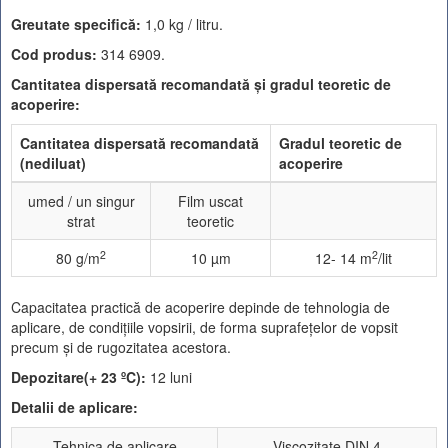
Greutate specifică:
1,0 kg / litru.
Cod produs:
314 6909.
Cantitatea dispersată recomandată şi gradul teoretic de
acoperire:
Cantitatea dispersată recomandată
Gradul teoretic de
(nediluat)
acoperire
umed / un singur
Film uscat
strat
teoretic
2
2
80 g/m
10 µm
12- 14 m
/lit
Capacitatea practică de acoperire depinde de tehnologia de
aplicare, de condiţiile vopsirii, de forma suprafeţelor de vopsit
precum şi de rugozitatea acestora.
Depozitare(+ 23
ºC
):
12 luni
Detalii de aplicare:
Tehnica de aplicare
Viscozitate DIN 4