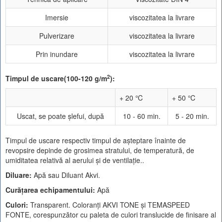
Imersie
viscozitatea la livrare
Pulverizare
viscozitatea la livrare
Prin inundare
viscozitatea la livrare
2
Timpul de uscare(100-120 g/m
):
+ 20 ℃
+ 50 ℃
Uscat, se poate şlefui, după
10 - 60 min.
5 - 20 min.
Timpul de uscare respectiv timpul de aşteptare înainte de
revopsire depinde de grosimea stratului, de temperatură, de
umiditatea relativă al aerului şi de ventilaţie..
Diluare:
Apă sau Diluant Akvi.
Curăţarea echipamentului:
Apă
Culori:
Transparent. Coloranţi AKVI TONE şi TEMASPEED
FONTE, corespunzător cu paleta de culori translucide de finisare al