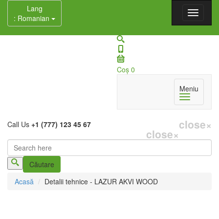
Lang
: Romanian
Coş
0
Meniu
close
×
Call Us
+1 (777) 123 45 67
close
×
Căutare
Formular de căutare
Acasă
Detalii tehnice - LAZUR AKVI WOOD