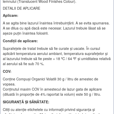
lemnului (Translucent Wood Finishes Colour).
DETALII DE APLICARE
Aplicare:
A se agita bine lazurul înaintea întrebuinţării. A se evita spumarea.
A se dilua cu apă dacă este necesar. Lazurul trebuie lăsat să se
aşeze puţin înaintea folosirii.
Condiţii de aplicare:
Suprafeţele de tratat trebuie să fie curate şi uscate. În cursul
aplicării temperatura aerului ambiant, temperatura suprafeţelor şi
al lazurului trebuie să fie peste + 18 ºC / 64 ºF şi umiditatea relativă
al aerului să fie sub 70 %.
COV:
Conţine Compuşi Organici Volatili 30 g / litru de amestec de
vopsea.
Conţinutul maxim COV în amestecul de lazur gata de aplicare
(diluată în proporţie de 4% raportat la volum) este 50 g / litru.
SIGURANŢĂ ŞI SĂNĂTATE:
Citiţi cu atenţie etichetele cu informaţii privind siguranţa şi