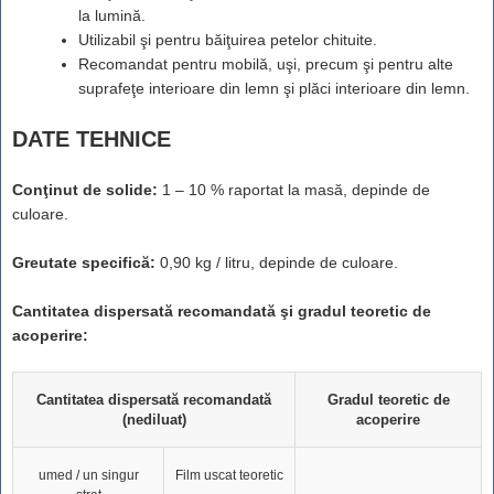
la lumină.
Utilizabil şi pentru băiţuirea petelor chituite.
Recomandat pentru mobilă, uşi, precum şi pentru alte
suprafeţe interioare din lemn şi plăci interioare din lemn.
DATE TEHNICE
Conţinut de solide:
1 – 10 % raportat la masă, depinde de
culoare.
Greutate specifică:
0,90 kg / litru, depinde de culoare.
Cantitatea dispersată recomandată şi gradul teoretic de
acoperire:
Cantitatea dispersată recomandată
Gradul teoretic de
(nediluat)
acoperire
umed / un singur
Film uscat teoretic