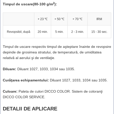
2
Timpul de uscare(80-100 g/m
):
+ 23 ℃
+ 50 ℃
+ 70 ℃
IRM
Revopsibil, după
20 min.
5 min.
2 - 3 min.
15 - 30 sec.
Timpul de uscare respectiv timpul de aşteptare înainte de revopsire
depinde de grosimea stratului, de temperatură, de umiditatea
relativă al aerului şi de ventilaţie.
Diluare:
Diluant 1027, 1033, 1034 sau 1035.
Curăţarea echipamentului:
Diluant 1027, 1033, 1034 sau 1035.
Culoare:
Paleta de culori DICCO COLOR. Sistem de coloranţi
DICCO COLOR SERVICE.
DETALII DE APLICARE