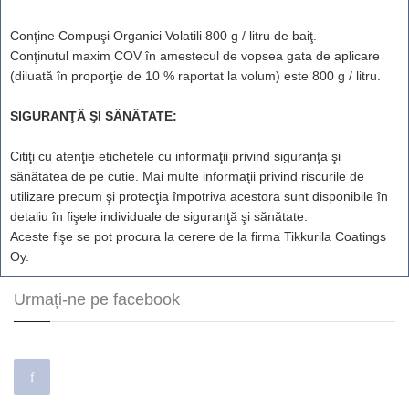
Conţine Compuşi Organici Volatili 800 g / litru de baiţ.
Conţinutul maxim COV în amestecul de vopsea gata de aplicare
(diluată în proporţie de 10 % raportat la volum) este 800 g / litru.
SIGURANŢĂ ŞI SĂNĂTATE:
Citiţi cu atenţie etichetele cu informaţii privind siguranţa şi
sănătatea de pe cutie. Mai multe informaţii privind riscurile de
utilizare precum şi protecţia împotriva acestora sunt disponibile în
detaliu în fişele individuale de siguranţă şi sănătate.
Aceste fişe se pot procura la cerere de la firma Tikkurila Coatings
Oy.
Urmați-ne pe facebook