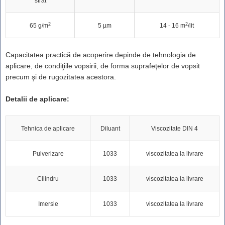
strat
2
2
65 g/m
5 µm
14 - 16 m
/lit
Capacitatea practică de acoperire depinde de tehnologia de
aplicare, de condiţiile vopsirii, de forma suprafeţelor de vopsit
precum şi de rugozitatea acestora.
Detalii de aplicare:
Tehnica de aplicare
Diluant
Viscozitate DIN 4
Pulverizare
1033
viscozitatea la livrare
Cilindru
1033
viscozitatea la livrare
Imersie
1033
viscozitatea la livrare