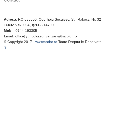
Contact
Adresa
: RO 535600, Odorheiu Secuiesc, Str. Rakoczi Nr. 32
Telefon
fix: 004(0)266-214790
Mobil
: 0744-193305
Email
: office@tmcolor.ro, vanzari@tmcolor.ro
© Copyright 2017 -
ww.tmcolor.ro
Toate Drepturile Rezervate!