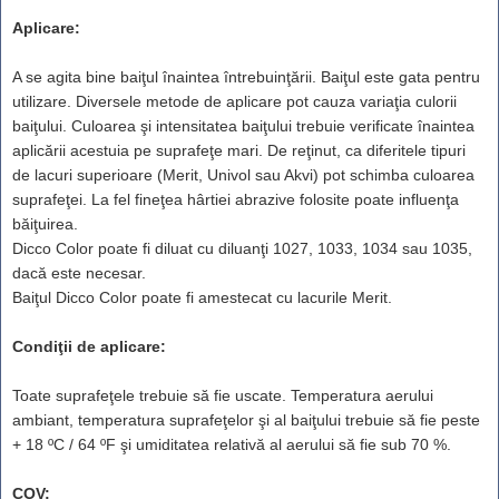
Aplicare:
A se agita bine baiţul înaintea întrebuinţării. Baiţul este gata pentru
utilizare. Diversele metode de aplicare pot cauza variaţia culorii
baiţului. Culoarea şi intensitatea baiţului trebuie verificate înaintea
aplicării acestuia pe suprafeţe mari. De reţinut, ca diferitele tipuri
de lacuri superioare (Merit, Univol sau Akvi) pot schimba culoarea
suprafeţei. La fel fineţea hârtiei abrazive folosite poate influenţa
băiţuirea.
Dicco Color poate fi diluat cu diluanţi 1027, 1033, 1034 sau 1035,
dacă este necesar.
Baiţul Dicco Color poate fi amestecat cu lacurile Merit.
Condiţii de aplicare:
Toate suprafeţele trebuie să fie uscate. Temperatura aerului
ambiant, temperatura suprafeţelor şi al baiţului trebuie să fie peste
+ 18 ºC / 64 ºF şi umiditatea relativă al aerului să fie sub 70 %.
COV: