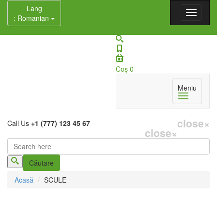
Lang
: Romanian
Coş
0
Meniu
close
×
Call Us
+1 (777) 123 45 67
close
×
Căutare
Formular de căutare
Acasă
SCULE