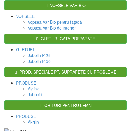
VOPSELE VAR BIO
VOPSELE
Vopsea Var Bio pentru faţadă
Vopsea Var Bio de interior
GLETURI GATA PREPARATE
GLETURI
Jubolin P-25
Jubolin P-50
PROD. SPECIALE PT. SUPRAFEŢE CU PROBLEME
PRODUSE
Algicid
Jubocid
CHITURI PENTRU LEMN
PRODUSE
Akrilin