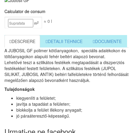
Calculator de consum
≈
0
l
2
m
DESCRIERE
DETALII TEHNICE
DOCUMENTE
A JUBOSIL GF polimer kötőanyagokon, speciális adalékokon és
töltőanyagokon alapuló fehér beltéri alapozó bevonat.
Lehetővé teszi a szilikátos festékek megtapadását a diszperziós
festékekkel festett felületeken. A szilikátos festékek (JUPOL
SILIKAT, JUBOSIL ANTIK) beltéri falfelületekre történő felhordását
megelőzően alapozó bevonatként használjuk.
Tulajdonságok
kiegyenlíti a felületet;
javítja a tapadást a felületen;
blokkolja a felület illékony anyagait;
jó páraáteresztő-képességű.
Urmați-ne pe facebook