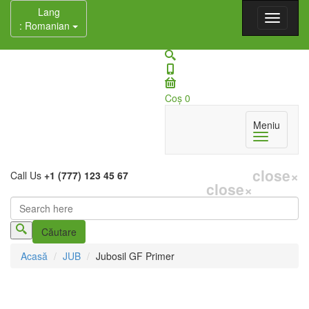
Lang
: Romanian
Coş
0
Meniu
close
×
Call Us
+1 (777) 123 45 67
close
×
Căutare
Formular de căutare
Acasă
JUB
Jubosil GF Primer